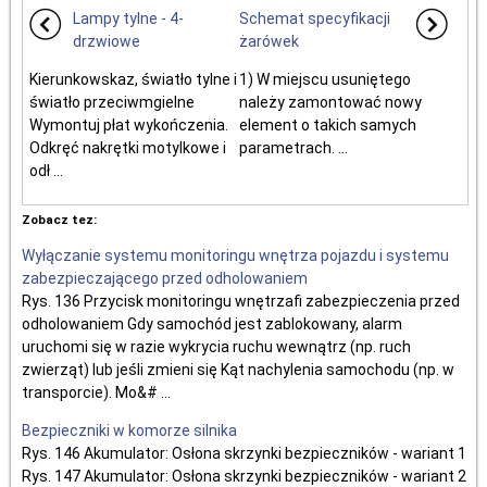
Lampy tylne - 4-
Schemat specyfikacji
drzwiowe
żarówek
Kierunkowskaz, światło tylne i
1) W miejscu usuniętego
światło przeciwmgielne
należy zamontować nowy
Wymontuj płat wykończenia.
element o takich samych
Odkręć nakrętki motylkowe i
parametrach. ...
odł ...
Zobacz tez:
Wyłączanie systemu monitoringu wnętrza pojazdu i systemu
zabezpieczającego przed odholowaniem
Rys. 136 Przycisk monitoringu wnętrzafi zabezpieczenia przed
odholowaniem Gdy samochód jest zablokowany, alarm
uruchomi się w razie wykrycia ruchu wewnątrz (np. ruch
zwierząt) lub jeśli zmieni się Kąt nachylenia samochodu (np. w
transporcie). Mo&# ...
Bezpieczniki w komorze silnika
Rys. 146 Akumulator: Osłona skrzynki bezpieczników - wariant 1
Rys. 147 Akumulator: Osłona skrzynki bezpieczników - wariant 2