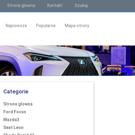
Strona glowna
Kontakt
Szukaj
Najnowsze
Popularne
Mapa strony
Categorie
Strona glowna
Ford Focus
Mazda3
Seat Leon