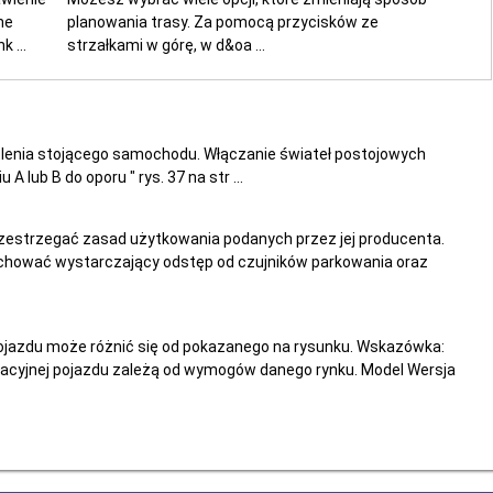
ne
planowania trasy. Za pomocą przycisków ze
 ...
strzałkami w górę, w d&oa ...
tlenia stojącego samochodu. Włączanie świateł postojowych
 lub B do oporu " rys. 37 na str ...
estrzegać zasad użytkowania podanych przez jej producenta.
Zachować wystarczający odstęp od czujników parkowania oraz
pojazdu może różnić się od pokazanego na rysunku. Wskazówka:
kacyjnej pojazdu zależą od wymogów danego rynku. Model Wersja