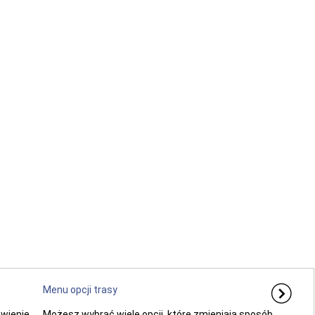
Menu opcji trasy
awienie
Możesz wybrać wiele opcji, które zmieniają sposób