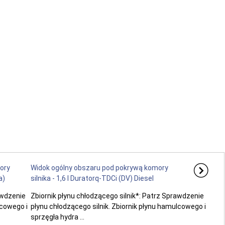
ory
Widok ogólny obszaru pod pokrywą komory
a)
silnika - 1,6 l Duratorq-TDCi (DV) Diesel
awdzenie
Zbiornik płynu chłodzącego silnik*: Patrz Sprawdzenie
lcowego i
płynu chłodzącego silnik. Zbiornik płynu hamulcowego i
sprzęgła hydra ...