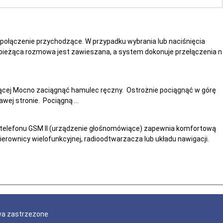
połączenie przychodzące. W przypadku wybrania lub naciśnięcia
y bieżąca rozmowa jest zawieszana, a system dokonuje przełączenia n
jącej Mocno zaciągnąć hamulec ręczny. Ostrożnie pociągnąć w górę
awej stronie. Pociągną ...
telefonu GSM II (urządzenie głośnomówiące) zapewnia komfortową
rownicy wielofunkcyjnej, radioodtwarzacza lub układu nawigacji.
wa zastrzezone