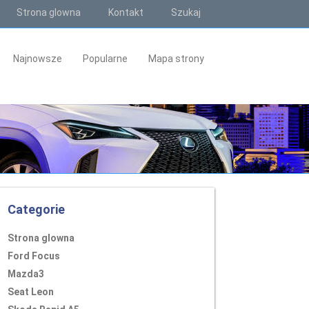
Strona glowna
Kontakt
Szukaj
Najnowsze
Popularne
Mapa strony
Categorie
Strona glowna
Ford Focus
Mazda3
Seat Leon