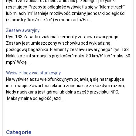
Rys. 125 Tablica rozdzielcza: licznik przebiegu i przycisk
resetujący. Przebyta odległość wyświetla się w "kilometrach"
lub milach "m" Istnieje możliwość zmiany jednostki odległości
(kilometry "km7mile "m") w menu radia/Ea ...
Zestaw awaryjny
Rys. 133 Zasada działania: elementy zestawu awaryjnego
Zestaw jest umieszczony w schowku pod wykładziną
podłogową bagażnika. Elementy zestawu awaryjnego " rys. 133
Naklejka z informacją o prędkości "maks. 80 km/h" lub "maks. 50
mph" Wkrę ...
Wyświetlacz wielofunkcyjny
Na wyświetlaczu wielofunkcyjnym pojawiają się następujące
informacje. Zawartość ekranu zmienia się za każdym razem,
kiedy naciskana jest górna lub dolna część przycisku INFO.
Maksymalna odległość jazd ...
Categorie