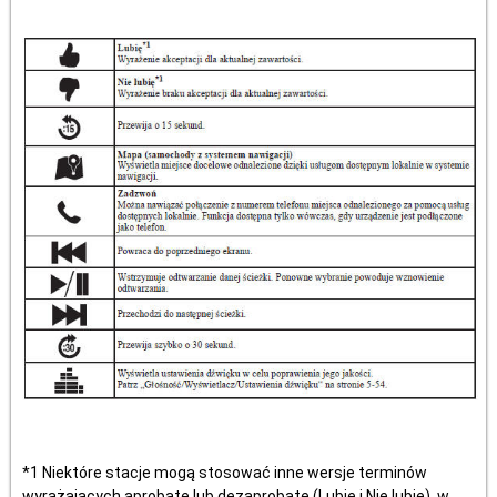
*1 Niektóre stacje mogą stosować inne wersje terminów
wyrażających aprobatę lub dezaprobatę (Lubię i Nie lubię), w