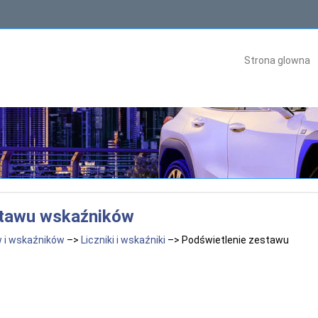
Strona glowna
stawu wskaźników
w i wskaźników
–>
Liczniki i wskaźniki
–> Podświetlenie zestawu