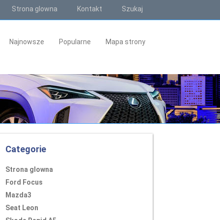
Strona glowna
Kontakt
Szukaj
Najnowsze
Popularne
Mapa strony
Categorie
Strona glowna
Ford Focus
Mazda3
Seat Leon