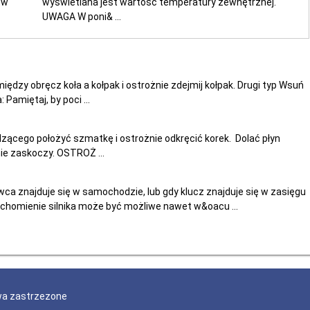
 w
wyświetlana jest wartość temperatury zewnętrznej.
UWAGA W poni& ...
iędzy obręcz koła a kołpak i ostrożnie zdejmij kołpak. Drugi typ Wsuń
amiętaj, by poci ...
zącego położyć szmatkę i ostrożnie odkręcić korek. Dolać płyn
nie zaskoczy. OSTROŻ ...
ca znajduje się w samochodzie, lub gdy klucz znajduje się w zasięgu
uchomienie silnika może być możliwe nawet w&oacu ...
wa zastrzezone