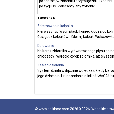
pozostałą w zbiorniku przy włączniku zapłonu
pozycji ON. Zalecamy, aby zbiornik ...
Zobacz tez:
Zdejmowanie kołpaka
Pierwszy typ Wsuń płaski koniec klucza do kół m
ściągacz kołpaków. Zdejmij kołpak. Wskazówka: P
Dolewanie
Na korek zbiornika wyrównawczego płynu chłod
chłodzący. Wkręcić korek zbiornika, aż słyszal
Zasięg działania
System działa wyłącznie wówczas, kiedy kierow
jego działania. Uruchamianie silnika UWAGA Ur
© www.polklasc.com 2026.0.0326. Wszelkie pra