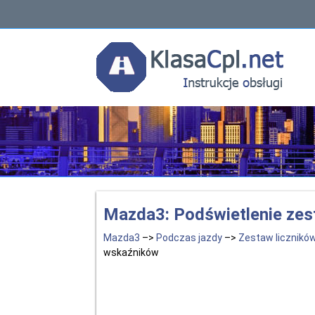
Mazda3: Podświetlenie ze
Mazda3
–>
Podczas jazdy
–>
Zestaw licznikó
wskaźników