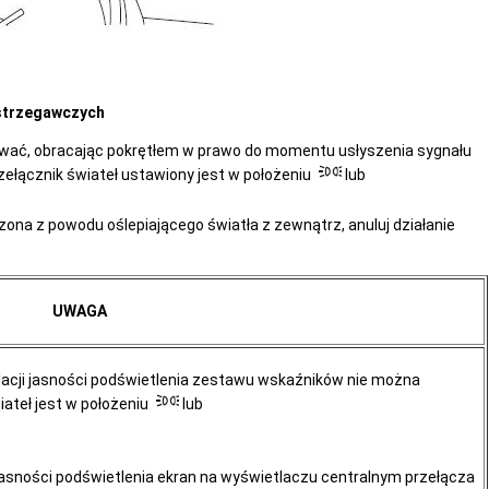
ostrzegawczych
ować, obracając pokrętłem w prawo do momentu usłyszenia sygnału
ełącznik świateł ustawiony jest w położeniu
lub
na z powodu oślepiającego światła z zewnątrz, anuluj działanie
UWAGA
lacji jasności podświetlenia zestawu wskaźników nie można
iateł jest w położeniu
lub
 jasności podświetlenia ekran na wyświetlaczu centralnym przełącza