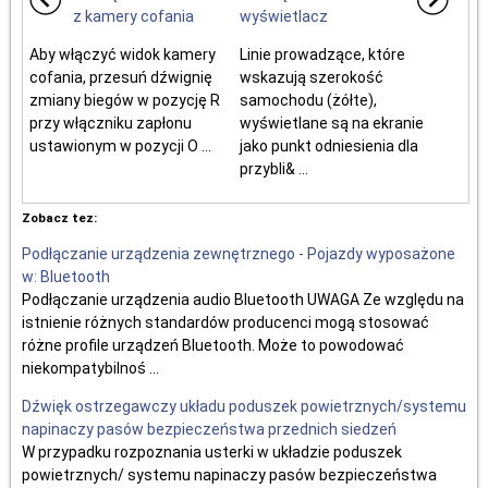
z kamery cofania
wyświetlacz
Aby włączyć widok kamery
Linie prowadzące, które
cofania, przesuń dźwignię
wskazują szerokość
zmiany biegów w pozycję R
samochodu (żółte),
przy włączniku zapłonu
wyświetlane są na ekranie
ustawionym w pozycji O ...
jako punkt odniesienia dla
przybli& ...
Zobacz tez:
Podłączanie urządzenia zewnętrznego - Pojazdy wyposażone
w: Bluetooth
Podłączanie urządzenia audio Bluetooth UWAGA Ze względu na
istnienie różnych standardów producenci mogą stosować
różne profile urządzeń Bluetooth. Może to powodować
niekompatybilnoś ...
Dźwięk ostrzegawczy układu poduszek powietrznych/systemu
napinaczy pasów bezpieczeństwa przednich siedzeń
W przypadku rozpoznania usterki w układzie poduszek
powietrznych/ systemu napinaczy pasów bezpieczeństwa