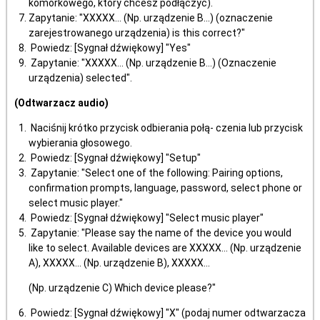
komórkowego, który chcesz podłączyć).
Zapytanie: "XXXXX... (Np. urządzenie B...) (oznaczenie
zarejestrowanego urządzenia) is this correct?"
Powiedz: [Sygnał dźwiękowy] "Yes"
Zapytanie: "XXXXX... (Np. urządzenie B...) (Oznaczenie
urządzenia) selected".
(Odtwarzacz audio)
Naciśnij krótko przycisk odbierania połą- czenia lub przycisk
wybierania głosowego.
Powiedz: [Sygnał dźwiękowy] "Setup"
Zapytanie: "Select one of the following: Pairing options,
confirmation prompts, language, password, select phone or
select music player."
Powiedz: [Sygnał dźwiękowy] "Select music player"
Zapytanie: "Please say the name of the device you would
like to select. Available devices are XXXXX... (Np. urządzenie
A), XXXXX... (Np. urządzenie B), XXXXX...
(Np. urządzenie C) Which device please?"
Powiedz: [Sygnał dźwiękowy] "X" (podaj numer odtwarzacza