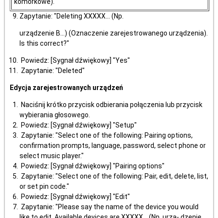
komórkowe).
Zapytanie: "Deleting XXXXX... (Np.
urządzenie B...) (Oznaczenie zarejestrowanego urządzenia).
Is this correct?"
Powiedz: [Sygnał dźwiękowy] "Yes"
Zapytanie: "Deleted"
Edycja zarejestrowanych urządzeń
Naciśnij krótko przycisk odbierania połączenia lub przycisk
wybierania głosowego.
Powiedz: [Sygnał dźwiękowy] "Setup"
Zapytanie: "Select one of the following: Pairing options,
confirmation prompts, language, password, select phone or
select music player."
Powiedz: [Sygnał dźwiękowy] "Pairing options"
Zapytanie: "Select one of the following: Pair, edit, delete, list,
or set pin code."
Powiedz: [Sygnał dźwiękowy] "Edit"
Zapytanie: "Please say the name of the device you would
like to edit. Available devices are XXXXX... (Np. urzą- dzenie