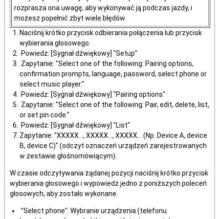
rozprasza ona uwagę, aby wykonywać ją podczas jazdy, i
możesz popełnić zbyt wiele błędów.
Naciśnij krótko przycisk odbierania połączenia lub przycisk
wybierania głosowego.
Powiedz: [Sygnał dźwiękowy] "Setup"
Zapytanie: "Select one of the following: Pairing options,
confirmation prompts, language, password, select phone or
select music player."
Powiedz: [Sygnał dźwiękowy] "Pairing options"
Zapytanie: "Select one of the following: Pair, edit, delete, list,
or set pin code."
Powiedz: [Sygnał dźwiękowy] "List"
Zapytanie: "XXXXX..., XXXXX..., XXXXX... (Np. Device A, device
B, device C)" (odczyt oznaczeń urządzeń zarejestrowanych
w zestawie głośnomówiącym).
W czasie odczytywania żądanej pozycji naciśnij krótko przycisk
wybierania głosowego i wypowiedz jedno z poniższych poleceń
głosowych, aby zostało wykonane.
"Select phone": Wybranie urządzenia (telefonu