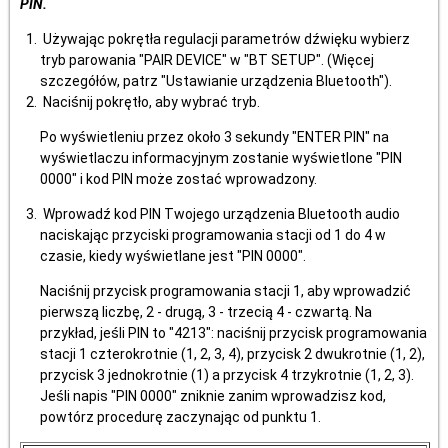
PIN.
Używając pokrętła regulacji parametrów dźwięku wybierz
tryb parowania "PAIR DEVICE" w "BT SETUP". (Więcej
szczegółów, patrz "Ustawianie urządzenia Bluetooth").
Naciśnij pokrętło, aby wybrać tryb.
Po wyświetleniu przez około 3 sekundy "ENTER PIN" na
wyświetlaczu informacyjnym zostanie wyświetlone "PIN
0000" i kod PIN może zostać wprowadzony.
Wprowadź kod PIN Twojego urządzenia Bluetooth audio
naciskając przyciski programowania stacji od 1 do 4 w
czasie, kiedy wyświetlane jest "PIN 0000".
Naciśnij przycisk programowania stacji 1, aby wprowadzić
pierwszą liczbę, 2 - drugą, 3 - trzecią 4 - czwartą. Na
przykład, jeśli PIN to "4213": naciśnij przycisk programowania
stacji 1 czterokrotnie (1, 2, 3, 4), przycisk 2 dwukrotnie (1, 2),
przycisk 3 jednokrotnie (1) a przycisk 4 trzykrotnie (1, 2, 3).
Jeśli napis "PIN 0000" zniknie zanim wprowadzisz kod,
powtórz procedurę zaczynając od punktu 1.