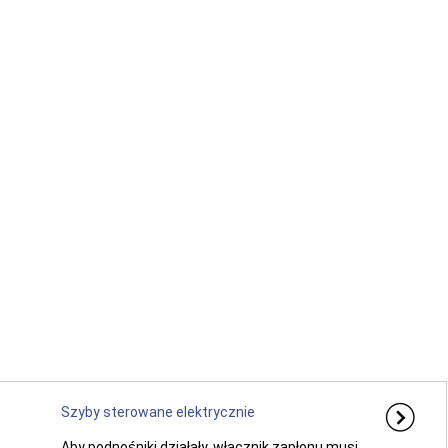
Szyby sterowane elektrycznie
Aby podnośniki działały, włącznik zapłonu musi