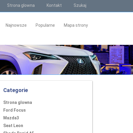
Strona glowna
Kontakt
Szukaj
Najnowsze
Popularne
Mapa strony
Categorie
Strona glowna
Ford Focus
Mazda3
Seat Leon