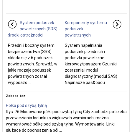
System poduszek
Komponenty systemu
powietrznych (SRS) -
poduszek
środki ostrożności
powietrznych
Przedni i boczny system
System napełniania
bezpieczeństwa (SRS)
poduszek przednich i
składa się z 6 poduszek
poduszki powietrzne
powietrznych. Sprawdź, w
kierowcy/pasażera Czujniki
jakie rodzaje poduszek
zderzenia i moduł
powietrznych został
diagnostyczny (moduł SAS)
wyposażo ...
Napinacze pas&oacu ...
Zobacz tez:
Półka pod szybą tylną
Rys. 76 Mocowanie półki pod szybą tylną Gdy zachodzi potrzeba
przewiezienia ładunku o większych wymiarach, można
wymontować półkę pod szybą tylna. Wymontowanie Linki
służące do podnoszenia pół ...