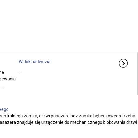
Widok nadwozia
ne
...
rzewania
..
wego
ii centralnego zamka, drzwi pasażera bez zamka bębenkowego trzeba
pasażera znajduje się urządzenie do mechanicznego blokowania drzwi