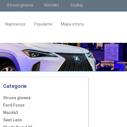
Strona glowna
Kontakt
Szukaj
Najnowsze
Popularne
Mapa strony
Categorie
Strona glowna
Ford Focus
Mazda3
Seat Leon