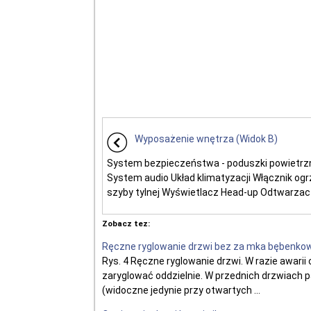
Wyposażenie wnętrza (Widok B)
System bezpieczeństwa - poduszki powietrz
System audio Układ klimatyzacji Włącznik og
szyby tylnej Wyświetlacz Head-up Odtwarzac .
Zobacz tez:
Ręczne ryglowanie drzwi bez za mka bębenko
Rys. 4 Ręczne ryglowanie drzwi. W razie awar
zaryglować oddzielnie. W przednich drzwiach 
(widoczne jedynie przy otwartych ...