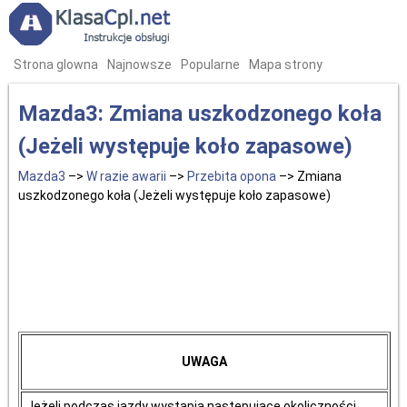
Strona glowna
Najnowsze
Popularne
Mapa strony
Mazda3: Zmiana uszkodzonego koła
(Jeżeli występuje koło zapasowe)
Mazda3
–>
W razie awarii
–>
Przebita opona
–> Zmiana
uszkodzonego koła (Jeżeli występuje koło zapasowe)
UWAGA
Jeżeli podczas jazdy wystąpią następujące okoliczności,