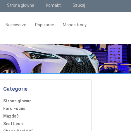
Strona glowna
Kontakt
Szukaj
Najnowsze
Popularne
Mapa strony
Categorie
Strona glowna
Ford Focus
Mazda3
Seat Leon