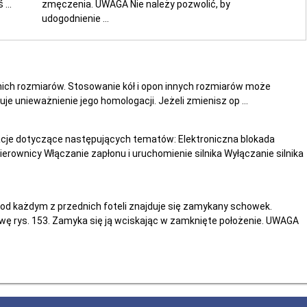
...
zmęczenia. UWAGA Nie należy pozwolić, by
udogodnienie ...
nich rozmiarów. Stosowanie kół i opon innych rozmiarów może
e unieważnienie jego homologacji. Jeżeli zmienisz op ...
acje dotyczące następujących tematów: Elektroniczna blokada
erownicy Włączanie zapłonu i uruchomienie silnika Wyłączanie silnika
Pod każdym z przednich foteli znajduje się zamykany schowek.
ywę rys. 153. Zamyka się ją wciskając w zamknięte położenie. UWAGA