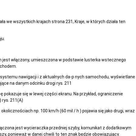
 we wszystkich krajach strona 231, Kraje, w których działa ten
ju.
jest włączony, umieszczona w podstawie lusterka wstecznego
ochodem.
z systemu nawigacji i z aktualnych da-p nych samochodu, wyświetlane
jące na danym odcinku drogi rys. 211
 pokazuje się w lewej części ekranu. Na przykład, ograniczenie
 rys. 211(A)
kolicznościach np. 100 km/h (60 mil / h ) pojawia się jako drugi, wraz
łączona jest wycieraczka przedniej szyby, komunikat z dodatkowym
zy, ponieważ w danej chwili to ten znak będzie obowiązujący.