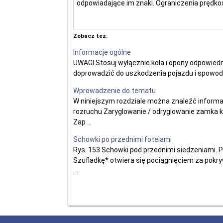
odpowiadające im znaki. Ograniczenia prędkoś 
Zobacz tez:
Informacje ogólne
UWAGI Stosuj wyłącznie koła i opony odpowied
doprowadzić do uszkodzenia pojazdu i spowoduj
Wprowadzenie do tematu
W niniejszym rozdziale można znaleźć inform
rozruchu Zaryglowanie / odryglowanie zamka ki
Zap ...
Schowki po przednimi fotelami
Rys. 153 Schowki pod przednimi siedzeniami. 
Szufladkę* otwiera się pociągnięciem za pokr
...