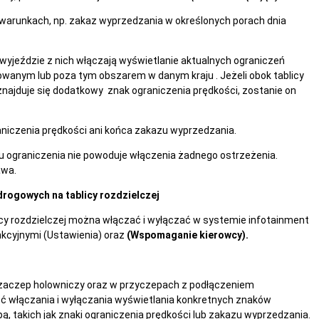
 warunkach, np. zakaz wyprzedzania w określonych porach dnia
wyjeździe z nich włączają wyświetlanie aktualnych ograniczeń
wanym lub poza tym obszarem w danym kraju . Jeżeli obok tablicy
 znajduje się dodatkowy znak ograniczenia prędkości, zostanie on
aniczenia prędkości ani końca zakazu wyprzedzania.
u ograniczenia nie powoduje włączenia żadnego ostrzeżenia.
awa.
drogowych na tablicy rozdzielczej
cy rozdzielczej można włączać i wyłączać w systemie infotainment
nkcyjnymi (Ustawienia) oraz
(Wspomaganie kierowcy).
aczep holowniczy oraz w przyczepach z podłączeniem
ć włączania i wyłączania wyświetlania konkretnych znaków
, takich jak znaki ograniczenia prędkości lub zakazu wyprzedzania.