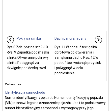
Pokrywa silnika
Dach panoramiczny
Rys 8 Zob. poz na str 9-10
Rys 11 W podsufitce: gałka
Rys. 9 Zapadka pod maską
obrotowa do otwierania i
silnika Otwieranie pokrywy
zamykania dachu Rys. 12 W
silnika Pociągnąć za
podsufitce: wcisnąć przycisk
dźwignię pod deską rozd ...
i po&ągnąć w celu
podniesienia ...
Zobacz tez:
Identyfikacja samochodu
Numer identyfikacyjny pojazdu Numer identyfikacyjny pojazdu
(VIN) stanowi legalne oznaczenie pojazdu. Jest to podstawowy
numer identyfikacyjny samochodu, wymagany przy jego