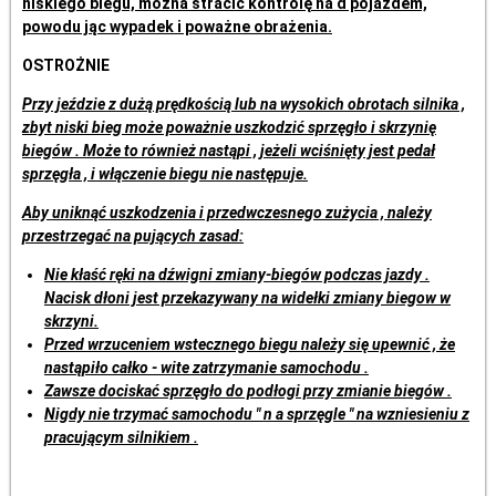
niskiego biegu, można stracić kontrolę na d pojazdem,
powodu jąc wypadek i poważne obrażenia.
OSTROŻNIE
Przy jeździe z dużą prędkością lub na wysokich obrotach silnika ,
zbyt niski bieg może poważnie uszkodzić sprzęgło i skrzynię
biegów . Może to również nastąpi , jeżeli wciśnięty jest pedał
sprzęgła , i włączenie biegu nie następuje.
Aby uniknąć uszkodzenia i przedwczesnego zużycia , należy
przestrzegać na pujących zasad:
Nie kłaść ręki na dźwigni zmiany-biegów podczas jazdy .
Nacisk dłoni jest przekazywany na widełki zmiany biegow w
skrzyni.
Przed wrzuceniem wstecznego biegu należy się upewnić , że
nastąpiło całko - wite zatrzymanie samochodu .
Zawsze dociskać sprzęgło do podłogi przy zmianie biegów .
Nigdy nie trzymać samochodu " n a sprzęgle " na wzniesieniu z
pracującym silnikiem .