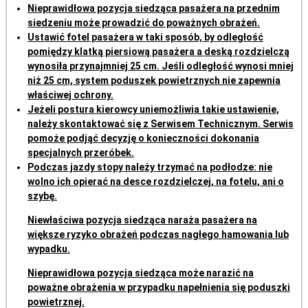
Nieprawidłowa pozycja siedząca pasażera na przednim
siedzeniu może prowadzić do poważnych obrażeń.
Ustawić fotel pasażera w taki sposób, by odległość
pomiędzy klatką piersiową pasażera a deską rozdzielczą
wynosiła przynajmniej 25 cm. Jeśli odległość wynosi mniej
niż 25 cm, system poduszek powietrznych nie zapewnia
właściwej ochrony.
Jeżeli postura kierowcy uniemożliwia takie ustawienie,
należy skontaktować się z Serwisem Technicznym. Serwis
pomoże podjąć decyzję o konieczności dokonania
specjalnych przeróbek.
Podczas jazdy stopy należy trzymać na podłodze: nie
wolno ich opierać na desce rozdzielczej, na fotelu, ani o
szybę.
Niewłaściwa pozycja siedząca naraża pasażera na
większe ryzyko obrażeń podczas nagłego hamowania lub
wypadku.
Nieprawidłowa pozycja siedząca może narazić na
poważne obrażenia w przypadku napełnienia się poduszki
powietrznej.