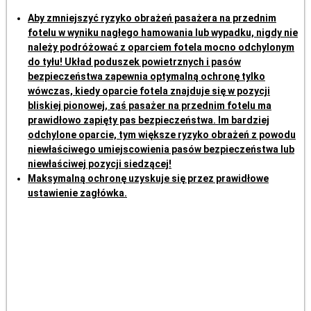
Aby zmniejszyć ryzyko obrażeń pasażera na przednim
fotelu w wyniku nagłego hamowania lub wypadku, nigdy nie
należy podróżować z oparciem fotela mocno odchylonym
do tyłu! Układ poduszek powietrznych i pasów
bezpieczeństwa zapewnia optymalną ochronę tylko
wówczas, kiedy oparcie fotela znajduje się w pozycji
bliskiej pionowej, zaś pasażer na przednim fotelu ma
prawidłowo zapięty pas bezpieczeństwa. Im bardziej
odchylone oparcie, tym większe ryzyko obrażeń z powodu
niewłaściwego umiejscowienia pasów bezpieczeństwa lub
niewłaściwej pozycji siedzącej!
Maksymalną ochronę uzyskuje się przez prawidłowe
ustawienie zagłówka.