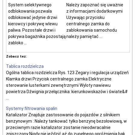
System selektywnego
Należy zapoznać się uważnie
odblokowania pozwala
z informacjami dodatkowymi
odblokować jedynie drzwi
Używając przycisku
kierowcy i pokrywę wlewu
centralnego zamka do
paliwa. Pozostałe drzwi i
zablokowania samochodu
pokrywa bagażnika pozostają
należy pamiętać ...
zabloko ...
Zobacz tez:
Tablica rozdzielcza
Ogólna tablica rozdzielcza Rys. 123 Zegary i regulacja urządzeń
Klamka drzwi Przycisk centralnego zamka Elektryczne
sterowanie lusterkami zewnętrznymi Wyloty nawiewu
powietrza Dźwignia przełącznika: kierunkowskazów i świate&#
...
Systemy filtrowania spalin
Katalizator Znajduje zastosowanie do pojazdów z silnikiem
benzynowym : Należy tankować tylko benzynę bezołowiową, w
przeciwnym razie katalizator zostanie nieodwracalnie
zniszczony Nigdy nie jeździć aż do zupełnego opróżnienia bak ...