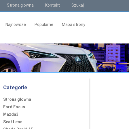
Strona glowna
Kontakt
Szukaj
Najnowsze
Popularne
Mapa strony
Categorie
Strona glowna
Ford Focus
Mazda3
Seat Leon