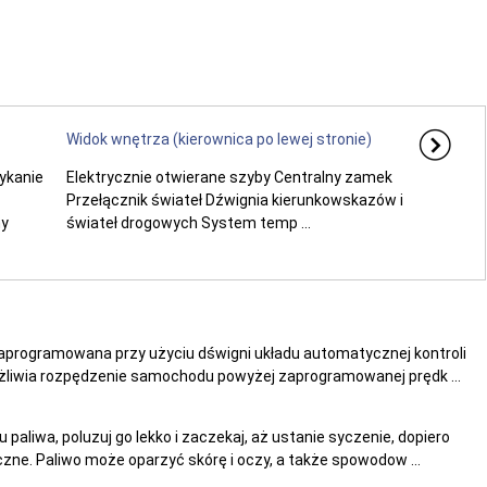
Widok wnętrza (kierownica po lewej stronie)
ykanie
Elektrycznie otwierane szyby Centralny zamek
Przełącznik świateł Dźwignia kierunkowskazów i
ny
świateł drogowych System temp ...
rogramowana przy użyciu dświgni układu automatycznej kontroli
ożliwia rozpędzenie samochodu powyżej zaprogramowanej prędk ...
liwa, poluzuj go lekko i zaczekaj, aż ustanie syczenie, dopiero
zne. Paliwo może oparzyć skórę i oczy, a także spowodow ...