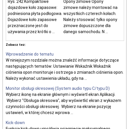
Rys. 242 Kompaktowe
Opony zimowe Opony
dojazdowe koło zapasowe:
zimowe należy montować na
podniesiona płyta podłogowa.
wszystkich czterech kołach.
Dojazdowe koło zapasowe
Należy stosować tylko opony
przeznaczone jest do
zimowe dopuszczone dla
używania przez krótki o ...
danego samochodu. N ...
Zobacz tez:
Wprowadzenie do tematu
W niniejszym rozdziale można znaleźć informacje dotyczące
następujących tematów: Ustawianie Wskaźnik Wskaźnik
ciśnienia opon monitoruje i ostrzega o zmianach ciśnienia opon.
Należy wykonać ustawienia układu, gdy na ...
Monitor obsługi okresowej (System audio typu C/typu D)
Wybierz ikonę na ekranie głównym i wyświetl ekran Aplikacji.
Wybierz "Obsługa okresowa", aby wyświetlić ekran z wykazem
czynności obsługi okresowej. Wybierz na ekranie pozycję
ustawień, w której chcesz wprowa ...
Kick-down
Funkcja kick-down umożliwia osiągnięcie maksymalnego