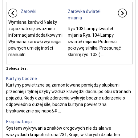
Żarówki
Żarówka świateł
mijania
Wymiana żarówki Należy
zapoznać się uważnie z
Rys 103 Lampy świateł
informacjami dodatkowymi
mijania Rys. 104 Lampy
Wymiana żarówki wymaga
świateł mijania Podnieść
pewnych umiejętności
pokrywę silnika. Przesunąć
manualn ...
klamrę rys. 103 ( ...
Zobacz tez:
Kurtyny boczne
Kurtyny powietrzne są zamontowane pomiędzy słupkami
przedniej i tylnej szyby wzdłuż krawędzi dachu po obu stronach
pojazdu. Kiedy czujnik zderzenia wykryje boczne uderzenie o
odpowiednio dużej sile, boczna kurtyna powietrzna
błyskawicznie się nape&# ...
Eksploatacja
System wykrywania znaków drogowych nie działa we
wszystkich krajach strona 231, Kraje, w których działa ten