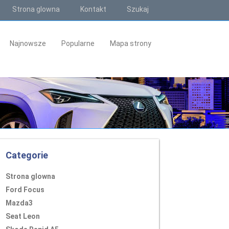
Strona glowna
Kontakt
Szukaj
Najnowsze
Popularne
Mapa strony
Categorie
Strona glowna
Ford Focus
Mazda3
Seat Leon