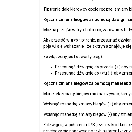
Tiptronie daje kierowcy opcję ręcznej zmiany 
Ręczna zmiana biogów za pomocą dźwigni z
Można przejść w tryb tiptronic, zarówno wtedy, 
Aby przejść w tryb tiptronic, przesunąć dźwigni
poja wi się wskazanie , że skrzynia znajduje s
że włączony jest czwarty bieg).
Przesunąć dźwignię do przodu (+) aby zm
Przesunąć dźwignię do tyłu (-) aby zmien
Ręczna zmiana biegów za pomocą manetek z
Manetek zmiany biegów można używać, kiedy dź
Wcisnąć manetkę zmiany biegów (+) aby zmien
Wcisnąć manetkę zmiany biegów (-) aby zmieni
Z dźwignią w położeniu D/S, jeżeli w krót kim 
przełączy się ponownie na tryb automatyczny.