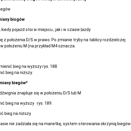
biegów
miany biogów
kiedy pojazd stoi w miejscu , jak i w czasie |azdy
ę z położenia D/S w prawo. Po zmianie tryby na tablicy rozdzielczej
ię w położeniu M (na przykład M4 oznacza.
ienić bieg na wyższy rys. 188.
ić bieg na niższy.
miany biegów*
wignia znajduje się w położeniu D/S lub M
ić bieg na wyższy rys. 189.
ć bieg na niższy.
czasie nie zadziała się na manetkę, system sterowania skrzynią biegów