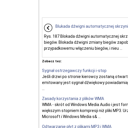
Blukada dźwigni automatycznej skrzyn
Rys. 187 Blokada dźwigni automatycznej skrz
biegów. Blokada dźwigni zmiany biegów zapo
przypadkowemu włączeniu biegów, i nieu ...
Zobacz tez:
Sygnał ostrzegawczy funkcji i-stop
Jeśli drzwi po stronie kierowcy zostaną otwarte
emitowany jest sygnał dźwiękowy powiadamiający
...
Zasady korzystania z plików WMA
WMA - skrót od Windows Media Audio i jest fo
większym stopniem kompresji niż pliki MP3. Urz
Microsoft i Windows Media s& ...
Odtwarzanie płyt z plikami MP3 i WMA