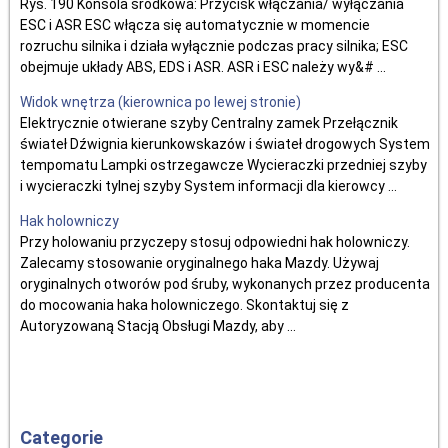
Rys. 190 Konsola środkowa: Przycisk włączania/ wyłączania
ESC i ASR ESC włącza się automatycznie w momencie
rozruchu silnika i działa wyłącznie podczas pracy silnika; ESC
obejmuje układy ABS, EDS i ASR. ASR i ESC należy wy&# ...
Widok wnętrza (kierownica po lewej stronie)
Elektrycznie otwierane szyby Centralny zamek Przełącznik
świateł Dźwignia kierunkowskazów i świateł drogowych System
tempomatu Lampki ostrzegawcze Wycieraczki przedniej szyby
i wycieraczki tylnej szyby System informacji dla kierowcy ...
Hak holowniczy
Przy holowaniu przyczepy stosuj odpowiedni hak holowniczy.
Zalecamy stosowanie oryginalnego haka Mazdy. Używaj
oryginalnych otworów pod śruby, wykonanych przez producenta
do mocowania haka holowniczego. Skontaktuj się z
Autoryzowaną Stacją Obsługi Mazdy, aby ...
Categorie