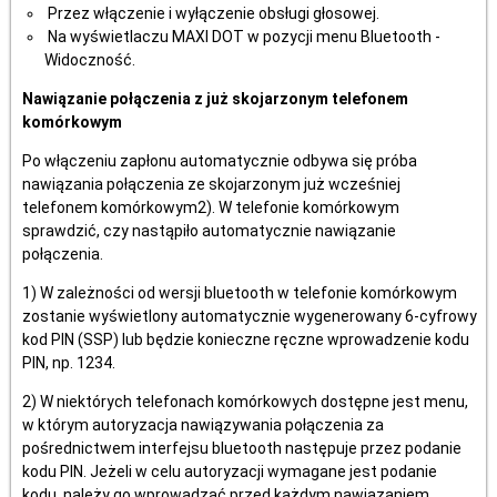
Przez włączenie i wyłączenie obsługi głosowej.
Na wyświetlaczu MAXI DOT w pozycji menu Bluetooth -
Widoczność.
Nawiązanie połączenia z już skojarzonym telefonem
komórkowym
Po włączeniu zapłonu automatycznie odbywa się próba
nawiązania połączenia ze skojarzonym już wcześniej
telefonem komórkowym2). W telefonie komórkowym
sprawdzić, czy nastąpiło automatycznie nawiązanie
połączenia.
1) W zależności od wersji bluetooth w telefonie komórkowym
zostanie wyświetlony automatycznie wygenerowany 6-cyfrowy
kod PIN (SSP) lub będzie konieczne ręczne wprowadzenie kodu
PIN, np. 1234.
2) W niektórych telefonach komórkowych dostępne jest menu,
w którym autoryzacja nawiązywania połączenia za
pośrednictwem interfejsu bluetooth następuje przez podanie
kodu PIN. Jeżeli w celu autoryzacji wymagane jest podanie
kodu, należy go wprowadzać przed każdym nawiązaniem