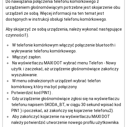
Do nawiązania połączenia telefonu komórkowego z
urządzeniem głośnomówiącym potrzebne jest skojarzenie obu
urządzeń ze sobą. Więcej informacji na ten temat jest
dostępnych w instrukcji obsługi telefonu komórkowego.
Aby skojarzyć ze sobą urządzenia, należy wykonać następujące
czynności1).
W telefonie komórkowym włączyć połączenie bluetooth i
wykrywanie telefonu komórkowego.
Włączyć zapłon.
Na wyświetlaczu MAXI DOT wybrać menu Telefon - Nowy
użytk. i zaczekać, aż urządzenie głośnomówiące zakończy
wyszukiwanie.
W menu odnalezionych urządzeń wybrać telefon
komórkowy, który ma być połączony.
Potwierdzić kod PIN1) .
Gdy urządzenie głośnomówiące zgłosi się na wyświetlaczu
telefonu napisem SKODA_BT, w ciągu 30 sekund wpisać kod
PIN1 ) i poczekać, aż zakończy się kojarzenie telefonu2).
Aby zakończyć kojarzenie na wyświetlaczu MAXI DOT
należy potwierdzić utworzenie nowego profilu użytkownika.