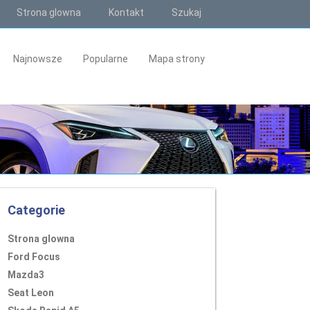
Strona glowna
Kontakt
Szukaj
Najnowsze
Popularne
Mapa strony
Categorie
Strona glowna
Ford Focus
Mazda3
Seat Leon