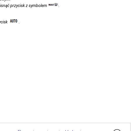
cisnąć przycisk z symbolem
.
ycisk
.