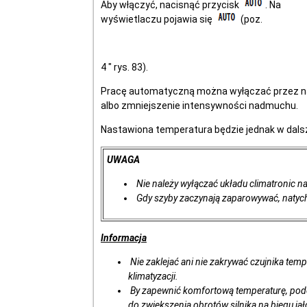
Aby włączyć, nacisnąć przycisk
. Na
wyświetlaczu pojawia się
(poz.
4 " rys. 83).
Pracę automatyczną można wyłączać przez nac
albo zmniejszenie intensywności nadmuchu.
Nastawiona temperatura będzie jednak w dal
UWAGA
Nie należy wyłączać układu climatronic na
Gdy szyby zaczynają zaparowywać, natych
Informacja
Nie zaklejać ani nie zakrywać czujnika temp
klimatyzacji.
By zapewnić komfortową temperaturę, podc
do zwiększenia obrotów silnika na biegu ja