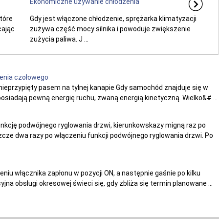
Ekonomiczne używanie chłodzenia
tóre
Gdy jest włączone chłodzenie, sprężarka klimatyzacji
cając
zużywa część mocy silnika i powoduje zwiększenie
zużycia paliwa. J ...
zenia czołowego
nieprzypięty pasem na tylnej kanapie Gdy samochód znajduje się w
posiadają pewną energię ruchu, zwaną energią kinetyczną. Wielko&# ...
nkcję podwójnego ryglowania drzwi, kierunkowskazy migną raz po
zcze dwa razy po włączeniu funkcji podwójnego ryglowania drzwi. Po
iu włącznika zapłonu w pozycji ON, a następnie gaśnie po kilku
na obsługi okresowej świeci się, gdy zbliża się termin planowane ...