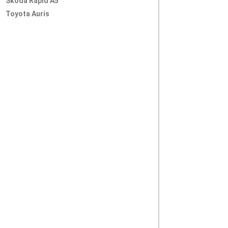
Skoda Rapid A5
Toyota Auris