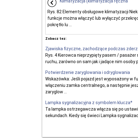
Klimatyzacja (klimatyzacja ręczna
Rys. 82 Elementy obsługowe klimatyzacji Niek
funkcje można włączyć lub wyłączyć przekrę
pokrętło lu ...
Zobacz tez:
Zjawiska fizyczne, zachodzące podczas zder
Rys. 4 Kierowca nieprzypięty pasem / pasażer 
ruchu, zarówno on sam jak i jadące nim osoby 
Potwierdzenie zaryglowania i odryglowania
Wskazówka: Jeśli pojazd jest wyposażony w fu
włączeniu zamka centralnego, a następnie jes
zaryglow ...
Lampka sygnalizacyjna z symbolem klucza*
Ta lampka ostrzegawcza włącza się po ustawien
sekundach. Kiedy się świeci Lampka sygnalizacyj