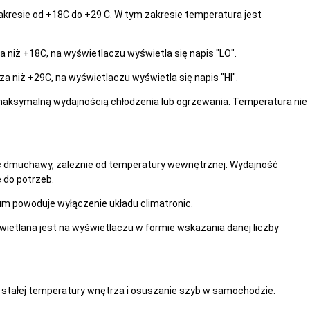
esie od +18C do +29 C. W tym zakresie temperatura jest
 niż +18C, na wyświetlaczu wyświetla się napis "LO".
 niż +29C, na wyświetlaczu wyświetla się napis "HI".
 maksymalną wydajnością chłodzenia lub ogrzewania. Temperatura nie
ć dmuchawy, zależnie od temperatury wewnętrznej. Wydajność
do potrzeb.
 powoduje wyłączenie układu climatronic.
tlana jest na wyświetlaczu w formie wskazania danej liczby
tałej temperatury wnętrza i osuszanie szyb w samochodzie.