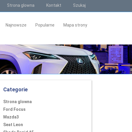
Strona glowna
Kontakt
Szukaj
Najnowsze
Popularne
Mapa strony
Categorie
Strona glowna
Ford Focus
Mazda3
Seat Leon