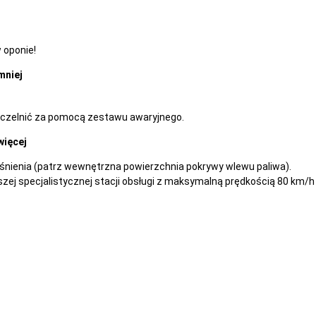
 oponie!
mniej
szczelnić za pomocą zestawu awaryjnego.
więcej
ienia (patrz wewnętrzna powierzchnia pokrywy wlewu paliwa).
zej specjalistycznej stacji obsługi z maksymalną prędkością 80 km/h