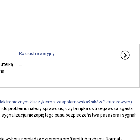
Rozruch awaryjny
butelką
...
 na
 elektronicznym kluczykiem z zespołem wskaśników 3-tarczowym)
h do problemu należy sprawdzić, czy lampka ostrzegawcza zgasła.
, sygnalizacja niezapiętego pasa bezpieczeństwa pasażera i sygnał
nie wyboru pomiędzy czterema profilami lub trybami, Normal -