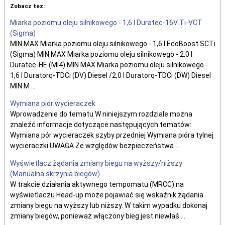
Zobacz tez:
Miarka poziomu oleju silnikowego - 1,6 l Duratec-16V Ti-VCT
(Sigma)
MIN MAX Miarka poziomu oleju silnikowego - 1,6 l EcoBoost SCTi
(Sigma) MIN MAX Miarka poziomu oleju silnikowego - 2,0 l
Duratec-HE (MI4) MIN MAX Miarka poziomu oleju silnikowego -
1,6 l Duratorq-TDCi (DV) Diesel /2,0 l Duratorq-TDCi (DW) Diesel
MIN M ...
Wymiana piór wycieraczek
Wprowadzenie do tematu W niniejszym rozdziale można
znaleźć informacje dotyczące następujących tematów:
Wymiana pór wycieraczek szyby przedniej Wymiana pióra tylnej
wycieraczki UWAGA Ze względów bezpieczeństwa ...
Wyświetlacz żądania zmiany biegu na wyższy/niższy
(Manualna skrzynia biegów)
W trakcie działania aktywnego tempomatu (MRCC) na
wyświetlaczu Head-up może pojawiać się wskaźnik żądania
zmiany biegu na wyższy lub niższy. W takim wypadku dokonaj
zmiany biegów, ponieważ włączony bieg jest niewłaś ...