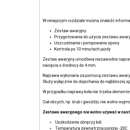
W niniejszym rozdziale można znaleźć inform
Zestaw awaryjny
Przygotowania do użycia zestawu awar
Uszczelnianie i pompowanie opony
Kontrola po 10 minutach jazdy
Zestaw awaryjny umożliwia niezawodne napra
nacięcia o średnicy do 4 mm.
Naprawa wykonana za pomocą zestawu awaryj
Służy wyłącznie do dojechania do najbliższej sp
W przypadku naprawy koła nie trzeba demonto
Ciał obcych, np. śrub i gwoździ, nie wolno wyj
Zestawu awaryjnego nie wolno używać w nas
Uszkodzenie obręczy kół.
Temperatura zewnętrzna poniżej -20C.