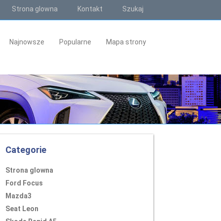
Strona glowna
Kontakt
Szukaj
Najnowsze
Popularne
Mapa strony
Categorie
Strona glowna
Ford Focus
Mazda3
Seat Leon