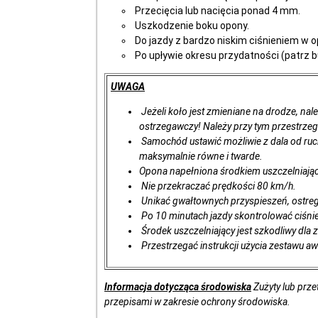
Przecięcia lub nacięcia ponad 4 mm.
Uszkodzenie boku opony.
Do jazdy z bardzo niskim ciśnieniem w 
Po upływie okresu przydatności (patrz b
UWAGA
Jeżeli koło jest zmieniane na drodze, nale
ostrzegawczy! Należy przy tym przestrze
Samochód ustawić możliwie z dala od ru
maksymalnie równe i twarde.
Opona napełniona środkiem uszczelniając
Nie przekraczać prędkości 80 km/h.
Unikać gwałtownych przyspieszeń, ostre
Po 10 minutach jazdy skontrolować ciśni
Środek uszczelniający jest szkodliwy dla 
Przestrzegać instrukcji użycia zestawu a
Informacja dotycząca środowiska
Zużyty lub prze
przepisami w zakresie ochrony środowiska.