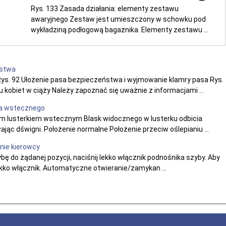
Rys. 133 Zasada działania: elementy zestawu
awaryjnego Zestaw jest umieszczony w schowku pod
wykładziną podłogową bagażnika. Elementy zestawu ...
ństwa
ys. 92 Ułożenie pasa bezpieczeństwa i wyjmowanie klamry pasa Rys.
kobiet w ciąży Należy zapoznać się uważnie z informacjami ...
ka wstecznego
m lusterkiem wstecznym Blask widocznego w lusterku odbicia
c dświgni. Położenie normalne Położenie przeciw oślepianiu ...
nie kierowcy
 do żądanej pozycji, naciśnij lekko włącznik podnośnika szyby. Aby
lekko włącznik. Automatyczne otwieranie/zamykan ...