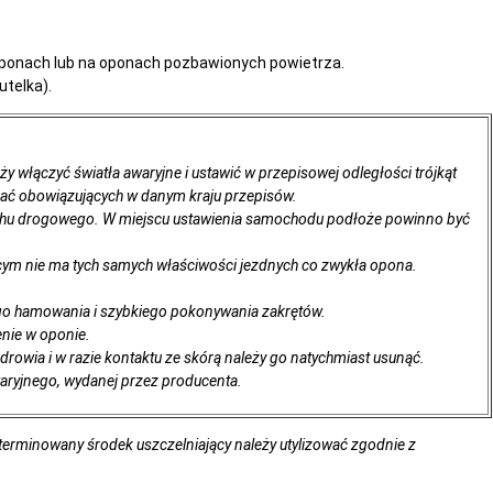
oponach lub na oponach pozbawionych powietrza.
utelka).
ży włączyć światła awaryjne i ustawić w przepisowej odległości trójkąt
gać obowiązujących w danym kraju przepisów.
chu drogowego. W miejscu ustawienia samochodu podłoże powinno być
ym nie ma tych samych właściwości jezdnych co zwykła opona.
go hamowania i szybkiego pokonywania zakrętów.
enie w oponie.
zdrowia i w razie kontaktu ze skórą należy go natychmiast usunąć.
waryjnego, wydanej przez producenta.
terminowany środek uszczelniający należy utylizować zgodnie z