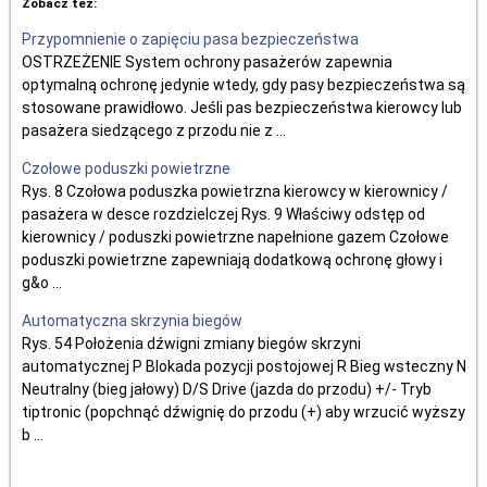
Zobacz tez:
Przypomnienie o zapięciu pasa bezpieczeństwa
OSTRZEŻENIE System ochrony pasażerów zapewnia
optymalną ochronę jedynie wtedy, gdy pasy bezpieczeństwa są
stosowane prawidłowo. Jeśli pas bezpieczeństwa kierowcy lub
pasażera siedzącego z przodu nie z ...
Czołowe poduszki powietrzne
Rys. 8 Czołowa poduszka powietrzna kierowcy w kierownicy /
pasażera w desce rozdzielczej Rys. 9 Właściwy odstęp od
kierownicy / poduszki powietrzne napełnione gazem Czołowe
poduszki powietrzne zapewniają dodatkową ochronę głowy i
g&o ...
Automatyczna skrzynia biegów
Rys. 54 Położenia dźwigni zmiany biegów skrzyni
automatycznej P Blokada pozycji postojowej R Bieg wsteczny N
Neutralny (bieg jałowy) D/S Drive (jazda do przodu) +/- Tryb
tiptronic (popchnąć dźwignię do przodu (+) aby wrzucić wyższy
b ...