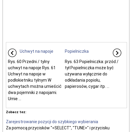
Uchwyt na napoje
Popielniczka
Rys. 60 Przedni / tylny
Rys. 63 Popielniczka: przód /
uchwyt na napoje Rys. 61
tył Popielniczka może być
Uchwyt na napoje w
używana wyłącznie do
podłokietniku tylnym W
odkładania popiołu,
uchwytach można umieścić
papierosów, cygar itp. ...
dwa pojemniki z napojami.
Umie ...
Zobacz tez:
Zarejestrowanie pozycji do szybkiego wybierania
Za pomocą przycisków "<SELECT", "TUNE>" i przycisku