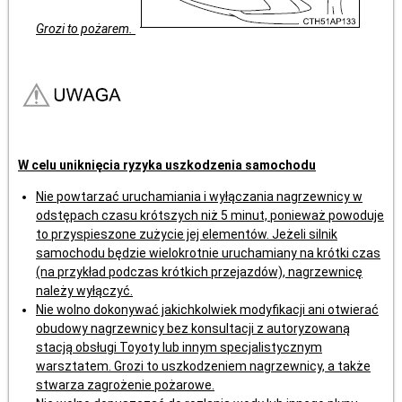
Grozi to pożarem.
W celu uniknięcia ryzyka uszkodzenia samochodu
Nie powtarzać uruchamiania i wyłączania nagrzewnicy w
odstępach czasu krótszych niż 5 minut, ponieważ powoduje
to przyspieszone zużycie jej elementów. Jeżeli silnik
samochodu będzie wielokrotnie uruchamiany na krótki czas
(na przykład podczas krótkich przejazdów), nagrzewnicę
należy wyłączyć.
Nie wolno dokonywać jakichkolwiek modyfikacji ani otwierać
obudowy nagrzewnicy bez konsultacji z autoryzowaną
stacją obsługi Toyoty lub innym specjalistycznym
warsztatem. Grozi to uszkodzeniem nagrzewnicy, a także
stwarza zagrożenie pożarowe.