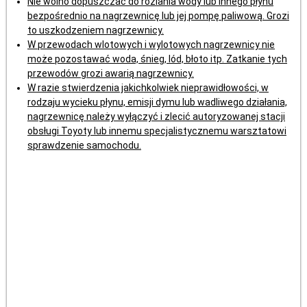
Nie wolno dopuszczać do rozlania wody lub innego płynu
bezpośrednio na nagrzewnicę lub jej pompę paliwową. Grozi
to uszkodzeniem nagrzewnicy.
W przewodach wlotowych i wylotowych nagrzewnicy nie
może pozostawać woda, śnieg, lód, błoto itp. Zatkanie tych
przewodów grozi awarią nagrzewnicy.
W razie stwierdzenia jakichkolwiek nieprawidłowości, w
rodzaju wycieku płynu, emisji dymu lub wadliwego działania,
nagrzewnicę należy wyłączyć i zlecić autoryzowanej stacji
obsługi Toyoty lub innemu specjalistycznemu warsztatowi
sprawdzenie samochodu.