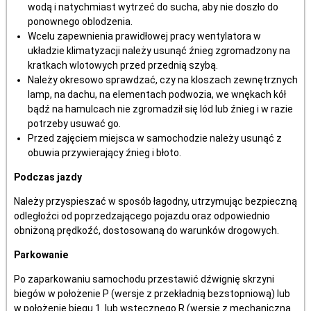
wodą i natychmiast wytrzeć do sucha, aby nie doszło do
ponownego oblodzenia.
Wcelu zapewnienia prawidłowej pracy wentylatora w
układzie klimatyzacji należy usunąć źnieg zgromadzony na
kratkach wlotowych przed przednią szybą.
Należy okresowo sprawdzać, czy na kloszach zewnętrznych
lamp, na dachu, na elementach podwozia, we wnękach kół
bądź na hamulcach nie zgromadził się lód lub źnieg i w razie
potrzeby usuwać go.
Przed zajęciem miejsca w samochodzie należy usunąć z
obuwia przywierający źnieg i błoto.
Podczas jazdy
Należy przyspieszać w sposób łagodny, utrzymując bezpieczną
odległoźci od poprzedzającego pojazdu oraz odpowiednio
obniżoną prędkoźć, dostosowaną do warunków drogowych.
Parkowanie
Po zaparkowaniu samochodu przestawić dźwignię skrzyni
biegów w położenie P (wersje z przekładnią bezstopniową) lub
w położenie biegu 1. lub wstecznego R (wersje z mechaniczną