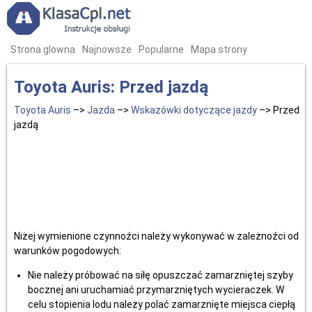
Strona glowna
Najnowsze
Popularne
Mapa strony
Toyota Auris: Przed jazdą
Toyota Auris
–>
Jazda
–>
Wskazówki dotyczące jazdy
–> Przed
jazdą
Niżej wymienione czynnoźci należy wykonywać w zależnoźci od
warunków pogodowych:
Nie należy próbować na siłę opuszczać zamarzniętej szyby
bocznej ani uruchamiać przymarzniętych wycieraczek. W
celu stopienia lodu należy polać zamarznięte miejsca ciepłą