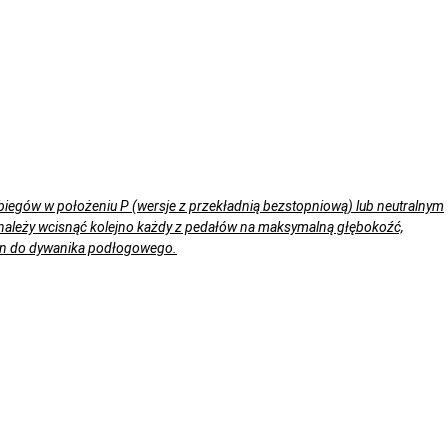
 biegów w położeniu P (wersje z przekładnią bezstopniową) lub neutralnym
 należy wcisnąć kolejno każdy z pedałów na maksymalną głębokoźć,
 on do dywanika podłogowego.