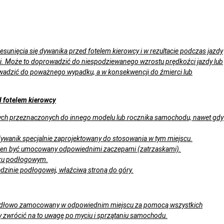
esunięcia się dywanika przed fotelem kierowcy i w rezultacie podczas jazdy
. Może to doprowadzić do niespodziewanego wzrostu prędkoźci jazdy lub
adzić do poważnego wypadku, a w konsekwencji do źmierci lub
 fotelem kierowcy
ch przeznaczonych do innego modelu lub rocznika samochodu, nawet gdy
dywanik specjalnie zaprojektowany do stosowania w tym miejscu.
nien być umocowany odpowiednimi zaczepami (zatrzaskami).
iku podłogowym.
dzinie podłogowej, właźciwą stroną do góry.
awidłowo zamocowany w odpowiednim miejscu za pomocą wszystkich
 zwrócić na to uwagę po myciu i sprzątaniu samochodu.