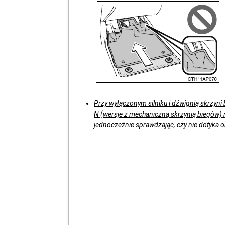
Przy wyłączonym silniku i dźwignią skrzyni
N (wersje z mechaniczną skrzynią biegów)
jednoczeźnie sprawdzając, czy nie dotyka