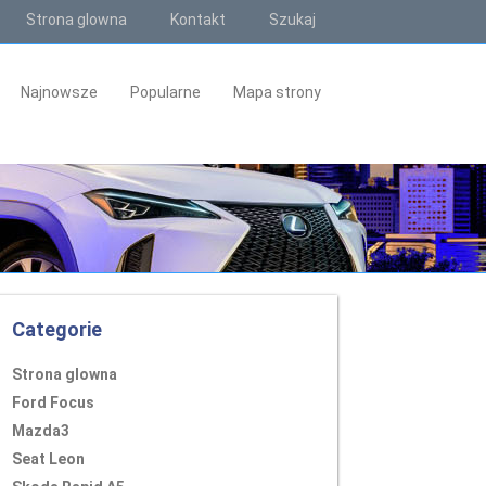
Strona glowna
Kontakt
Szukaj
Najnowsze
Popularne
Mapa strony
Categorie
Strona glowna
Ford Focus
Mazda3
Seat Leon