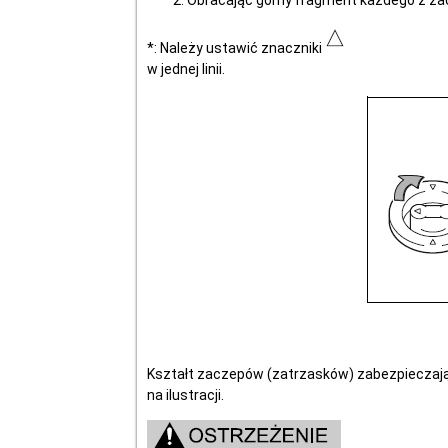
Obracając górny fragment każdego z za
*: Należy ustawić znaczniki
w jednej linii.
Kształt zaczepów (zatrzasków) zabezpieczają
na ilustracji.