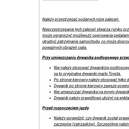
Należy przestrzegać podanych niżej zaleceń.
Nieprzestrzeganie tych zaleceń stwarza ryzyko prz
może ograniczyć możliwoźć operowania pedałami
utrudnić zatrzymanie samochodu, co może doprow
poważnych obrażeń ciała.
Przy umieszczaniu dywanika podłogowego przed
Nie należy stosować dywaników podłogowy
są to oryginalne dywaniki marki Toyota.
Po stronie kierowcy należy stosować tylko 
Dywanik po stronie kierowcy zawsze powi
Nie umieszczać dywanika na innym dywan
Dywanik należy prawidłowo ułożyć na wykła
Przed rozpoczęciem jazdy
Należy sprawdzić, czy dywanik został pr
zaczepów (zatrzasków). Szczególnie należy