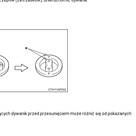
czepów (zatrzasków), unieruchomić dywanik.
cych dywanik przed przesunięciem może różnić się od pokazanych