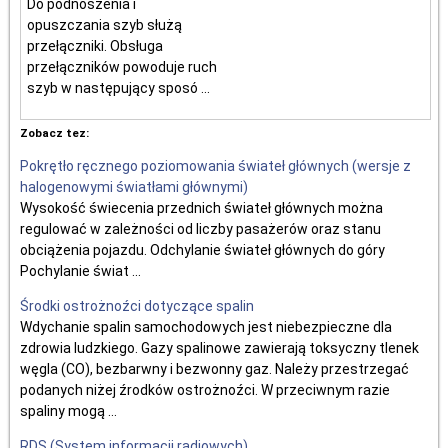
Do podnoszenia i
opuszczania szyb służą
przełączniki. Obsługa
przełączników powoduje ruch
szyb w następujący sposó ...
Zobacz tez:
Pokrętło ręcznego poziomowania świateł głównych (wersje z
halogenowymi światłami głównymi)
Wysokość świecenia przednich świateł głównych można
regulować w zależności od liczby pasażerów oraz stanu
obciążenia pojazdu. Odchylanie świateł głównych do góry
Pochylanie świat ...
Środki ostrożnoźci dotyczące spalin
Wdychanie spalin samochodowych jest niebezpieczne dla
zdrowia ludzkiego. Gazy spalinowe zawierają toksyczny tlenek
węgla (CO), bezbarwny i bezwonny gaz. Należy przestrzegać
podanych niżej źrodków ostrożnoźci. W przeciwnym razie
spaliny mogą ...
RDS (System informacji radiowych)