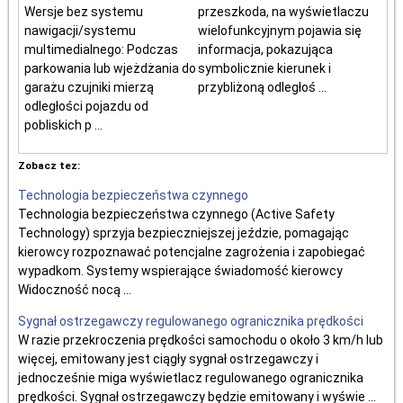
Wersje bez systemu
przeszkoda, na wyświetlaczu
nawigacji/systemu
wielofunkcyjnym pojawia się
multimedialnego: Podczas
informacja, pokazująca
parkowania lub wjeżdżania do
symbolicznie kierunek i
garażu czujniki mierzą
przybliżoną odległoś ...
odległości pojazdu od
pobliskich p ...
Zobacz tez:
Technologia bezpieczeństwa czynnego
Technologia bezpieczeństwa czynnego (Active Safety
Technology) sprzyja bezpieczniejszej jeździe, pomagając
kierowcy rozpoznawać potencjalne zagrożenia i zapobiegać
wypadkom. Systemy wspierające świadomość kierowcy
Widoczność nocą ...
Sygnał ostrzegawczy regulowanego ogranicznika prędkości
W razie przekroczenia prędkości samochodu o około 3 km/h lub
więcej, emitowany jest ciągły sygnał ostrzegawczy i
jednocześnie miga wyświetlacz regulowanego ogranicznika
prędkości. Sygnał ostrzegawczy będzie emitowany i wyświe ...