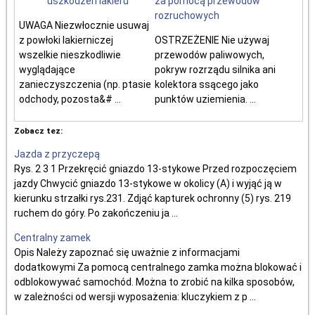
uszkodzeń lakieru
za pomocą przewodów
rozruchowych
UWAGA Niezwłocznie usuwaj
z powłoki lakierniczej
OSTRZEŻENIE Nie używaj
wszelkie nieszkodliwie
przewodów paliwowych,
wyglądające
pokryw rozrządu silnika ani
zanieczyszczenia (np. ptasie
kolektora ssącego jako
odchody, pozosta&# ...
punktów uziemienia. ...
Zobacz tez:
Jazda z przyczepą
Rys. 2 3 1 Przekręcić gniazdo 13-stykowe Przed rozpoczęciem
jazdy Chwycić gniazdo 13-stykowe w okolicy (A) i wyjąć ją w
kierunku strzałki rys.231. Zdjąć kapturek ochronny (5) rys. 219
ruchem do góry. Po zakończeniu ja ...
Centralny zamek
Opis Należy zapoznać się uważnie z informacjami
dodatkowymi Za pomocą centralnego zamka można blokować i
odblokowywać samochód. Można to zrobić na kilka sposobów,
w zależności od wersji wyposażenia: kluczykiem z p ...