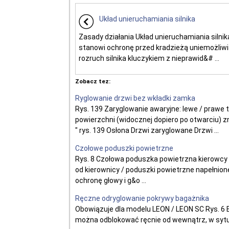
Układ unieruchamiania silnika
Zasady działania Układ unieruchamiania silnik
stanowi ochronę przed kradzieżą uniemożliwi
rozruch silnika kluczykiem z nieprawid&# ...
Zobacz tez:
Ryglowanie drzwi bez wkładki zamka
Rys. 139 Zaryglowanie awaryjne: lewe / prawe 
powierzchni (widocznej dopiero po otwarciu) 
" rys. 139 Osłona Drzwi zaryglowane Drzwi ...
Czołowe poduszki powietrzne
Rys. 8 Czołowa poduszka powietrzna kierowcy 
od kierownicy / poduszki powietrzne napełni
ochronę głowy i g&o ...
Ręczne odryglowanie pokrywy bagażnika
Obowiązuje dla modelu LEON / LEON SC Rys. 6
można odblokować ręcnie od wewnątrz, w sytuac