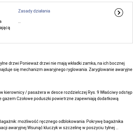
Zasady działania
a
...
ającą
tylne drzwi Ponieważ drzwi nie mają wkładki zamka, na ich bocznej
znajduje się mechanizm awaryjnego ryglowania. Zaryglowanie awaryjne
w kierownicy / pasażera w desce rozdzielczej Rys. 9 Właściwy odstęp
one gazem Czołowe poduszki powietrzne zapewniają dodatkową
 Bagażnik: możliwość ręcznego odblokowania. Pokrywę bagażnika
ji awaryjnej Wsunąć kluczyk w szczelinę w poszyciu tylnej ...