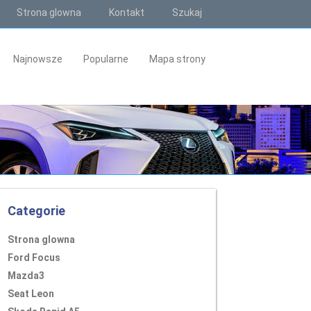
Strona glowna
Kontakt
Szukaj
Najnowsze
Popularne
Mapa strony
Categorie
Strona glowna
Ford Focus
Mazda3
Seat Leon