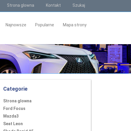
Strona glowna
Kontakt
Szukaj
Najnowsze
Popularne
Mapa strony
Categorie
Strona glowna
Ford Focus
Mazda3
Seat Leon