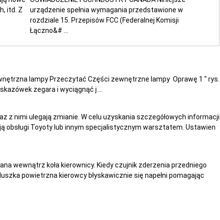
, itd. Z
urządzenie spełnia wymagania przedstawione w
rozdziale 15. Przepisów FCC (Federalnej Komisji
Łączno&# ...
nętrzna lampy Przeczytać Części zewnętrzne lampy Oprawę 1 " rys.
kazówek zegara i wyciągnąć j ...
raz z nimi ulegają zmianie. W celu uzyskania szczegółowych informacji
ją obsługi Toyoty lub innym specjalistycznym warsztatem. Ustawien
a wewnątrz koła kierownicy. Kiedy czujnik zderzenia przedniego
oduszka powietrzna kierowcy błyskawicznie się napełni pomagając