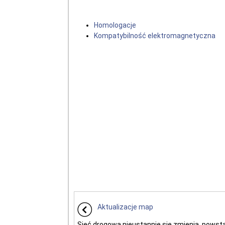
Homologacje
Kompatybilność elektromagnetyczna
Aktualizacje map
Sieć drogowa nieustannie się zmienia, powst