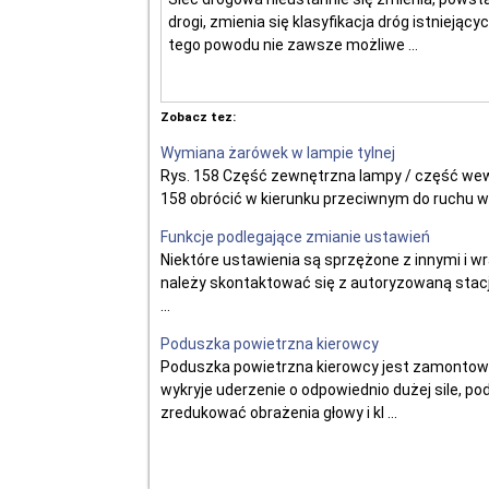
drogi, zmienia się klasyfikacja dróg istniejących
tego powodu nie zawsze możliwe ...
Zobacz tez:
Wymiana żarówek w lampie tylnej
Rys. 158 Część zewnętrzna lampy / część wew
158 obrócić w kierunku przeciwnym do ruchu ws
Funkcje podlegające zmianie ustawień
Niektóre ustawienia są sprzężone z innymi i w
należy skontaktować się z autoryzowaną stac
...
Poduszka powietrzna kierowcy
Poduszka powietrzna kierowcy jest zamontowan
wykryje uderzenie o odpowiednio dużej sile, p
zredukować obrażenia głowy i kl ...