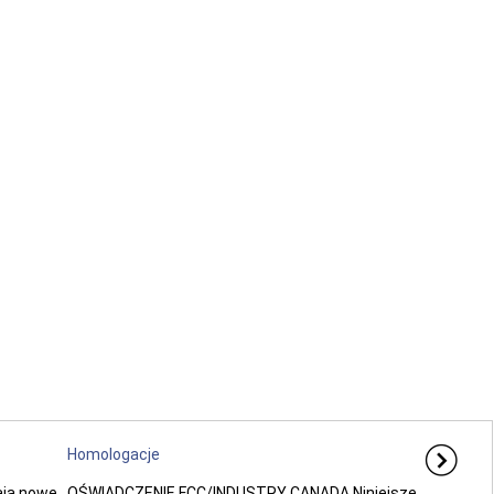
Homologacje
ają nowe
OŚWIADCZENIE FCC/INDUSTRY CANADA Niniejsze