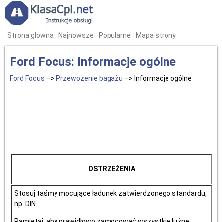
Strona glowna
Najnowsze
Popularne
Mapa strony
Ford Focus: Informacje ogólne
Ford Focus
–>
Przewożenie bagażu
–> Informacje ogólne
OSTRZEŻENIA
Stosuj taśmy mocujące ładunek zatwierdzonego standardu,
np. DIN.
Pamiętaj, aby prawidłowo zamocować wszystkie luźne