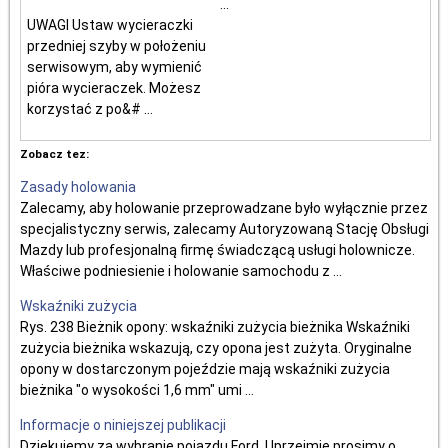
...
UWAGI Ustaw wycieraczki
przedniej szyby w położeniu
serwisowym, aby wymienić
pióra wycieraczek. Możesz
korzystać z po&# ...
Zobacz tez:
Zasady holowania
Zalecamy, aby holowanie przeprowadzane było wyłącznie przez
specjalistyczny serwis, zalecamy Autoryzowaną Stację Obsługi
Mazdy lub profesjonalną firmę świadczącą usługi holownicze.
Właściwe podniesienie i holowanie samochodu z ...
Wskaźniki zużycia
Rys. 238 Bieżnik opony: wskaźniki zużycia bieżnika Wskaźniki
zużycia bieżnika wskazują, czy opona jest zużyta. Oryginalne
opony w dostarczonym pojeździe mają wskaźniki zużycia
bieżnika "o wysokości 1,6 mm" umi ...
Informacje o niniejszej publikacji
Dziękujemy za wybranie pojazdu Ford. Uprzejmie prosimy o