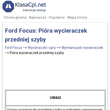
Strona glowna
Najnowsze
Popularne
Mapa strony
Ford Focus: Pióra wycieraczek
przedniej szyby
Ford Focus
–>
Wycieraczki i spry
–>
Wymiana piór wycieraczek
–> Pióra wycieraczek przedniej szyby
UWAGI
Ustaw wycieraczki przedniej szyby w położeniu serwisowym,