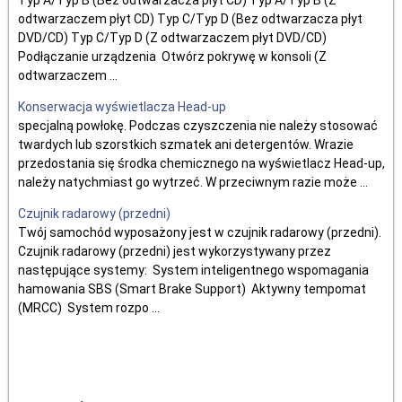
Typ A/Typ B (Bez odtwarzacza płyt CD) Typ A/Typ B (Z
odtwarzaczem płyt CD) Typ C/Typ D (Bez odtwarzacza płyt
DVD/CD) Typ C/Typ D (Z odtwarzaczem płyt DVD/CD)
Podłączanie urządzenia Otwórz pokrywę w konsoli (Z
odtwarzaczem ...
Konserwacja wyświetlacza Head-up
specjalną powłokę. Podczas czyszczenia nie należy stosować
twardych lub szorstkich szmatek ani detergentów. Wrazie
przedostania się środka chemicznego na wyświetlacz Head-up,
należy natychmiast go wytrzeć. W przeciwnym razie może ...
Czujnik radarowy (przedni)
Twój samochód wyposażony jest w czujnik radarowy (przedni).
Czujnik radarowy (przedni) jest wykorzystywany przez
następujące systemy: System inteligentnego wspomagania
hamowania SBS (Smart Brake Support) Aktywny tempomat
(MRCC) System rozpo ...