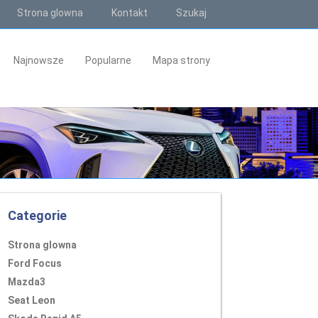
Strona glowna
Kontakt
Szukaj
Najnowsze
Popularne
Mapa strony
Categorie
Strona glowna
Ford Focus
Mazda3
Seat Leon