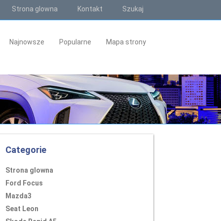
Strona glowna
Kontakt
Szukaj
Najnowsze
Popularne
Mapa strony
Categorie
Strona glowna
Ford Focus
Mazda3
Seat Leon