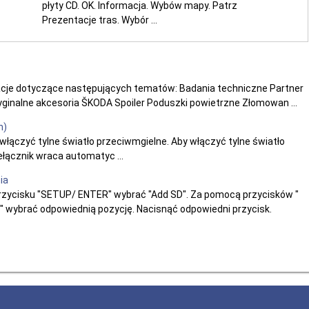
płyty CD. OK. Informacja. Wybów mapy. Patrz
Prezentacje tras. Wybór ...
acje dotyczące następujących tematów: Badania techniczne Partner
inalne akcesoria ŠKODA Spoiler Poduszki powietrzne Złomowan ...
h)
łączyć tylne światło przeciwmgielne. Aby włączyć tylne światło
ełącznik wraca automatyc ...
ia
rzycisku "SETUP/ ENTER" wybrać "Add SD". Za pomocą przycisków "
 wybrać odpowiednią pozycję. Nacisnąć odpowiedni przycisk.