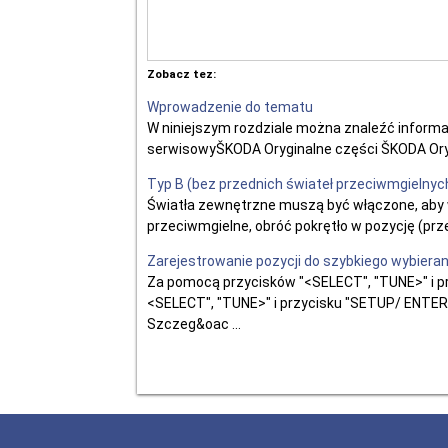
Zobacz tez:
Wprowadzenie do tematu
W niniejszym rozdziale można znaleźć inform
serwisowyŠKODA Oryginalne części ŠKODA Oryg
Typ B (bez przednich świateł przeciwmgielnyc
Światła zewnętrzne muszą być włączone, aby w
przeciwmgielne, obróć pokrętło w pozycję (prz
Zarejestrowanie pozycji do szybkiego wybieran
Za pomocą przycisków "<SELECT", "TUNE>" i p
<SELECT", "TUNE>" i przycisku "SETUP/ ENTER"
Szczeg&oac ...