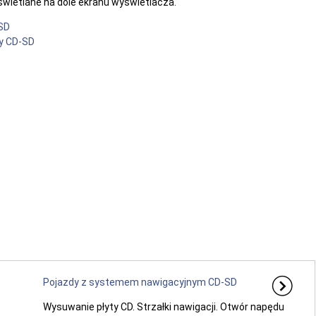
yświetlane na dole ekranu wyświetlacza.
SD
y CD-SD
Pojazdy z systemem nawigacyjnym CD-SD
Wysuwanie płyty CD. Strzałki nawigacji. Otwór napędu