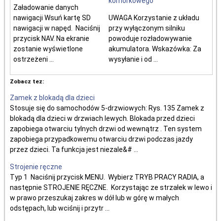
komórkowego
Załadowanie danych
nawigacji Wsuń kartę SD
UWAGA Korzystanie z układu
nawigacji w napęd. Naciśnij
przy wyłączonym silniku
przycisk NAV. Na ekranie
powoduje rozładowywanie
zostanie wyświetlone
akumulatora. Wskazówka: Za
ostrzeżeni ...
wysyłanie i od ...
Zobacz tez:
Zamek z blokadą dla dzieci
Stosuje się do samochodów 5-drzwiowych: Rys. 135 Zamek z
blokadą dla dzieci w drzwiach lewych. Blokada przed dzieci
zapobiega otwarciu tylnych drzwi od wewnątrz . Ten system
zapobiega przypadkowemu otwarciu drzwi podczas jazdy
przez dzieci. Ta funkcja jest niezale&# ...
Strojenie ręczne
Typ 1 Naciśnij przycisk MENU. Wybierz TRYB PRACY RADIA, a
następnie STROJENIE RĘCZNE. Korzystając ze strzałek w lewo i
w prawo przeszukaj zakres w dół lub w górę w małych
odstępach, lub wciśnij i przytr ...