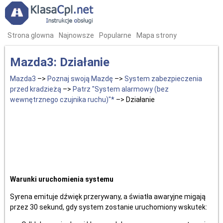
Strona glowna
Najnowsze
Popularne
Mapa strony
Mazda3: Działanie
Mazda3
–>
Poznaj swoją Mazdę
–>
System zabezpieczenia
przed kradzieżą
–>
Patrz "System alarmowy (bez
wewnętrznego czujnika ruchu)"*
–> Działanie
Warunki uruchomienia systemu
Syrena emituje dźwięk przerywany, a światła awaryjne migają
przez 30 sekund, gdy system zostanie uruchomiony wskutek: