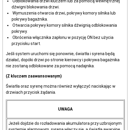
Odblokowania drzwi kluczem lub za pomocą wewnętrznej
dźwigni blokowania drzwi.
Wymuszenia otwarcia drzwi, pokrywy komory silnika lub
pokrywy bagażnika.
Otwarcia pokrywy komory silnika dźwignią odblokowania
pokrywy.
Obrócenia włącznika zapłonu w pozycję ON bez użycia
przycisku start.
Jeśli system uruchomi się ponownie, światła i syrena będą
działać, dopóki drzwi po stronie kierowcy i pokrywa bagażnika
nie zostaną odblokowane za pomocą nadajnika.
(Z kluczem zaawansowanym)
Światła oraz syrenę można również wyłączyć naciskając w
drzwiach przycisk żądania.
UWAGA
Jeżeli dojdzie do rozładowania akumulatora przy uzbrojonym
systemie alarmowym, syrena włączy się, a światła awaryjne