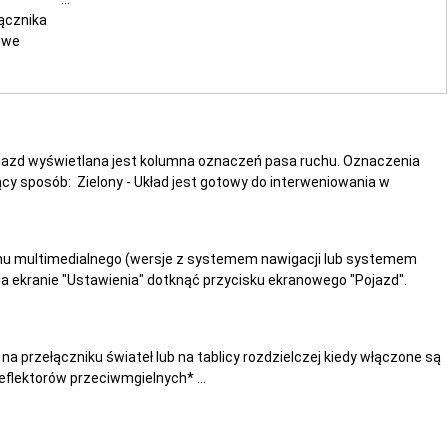
ącznika
owe
ojazd wyświetlana jest kolumna oznaczeń pasa ruchu. Oznaczenia
y sposób: Zielony - Układ jest gotowy do interweniowania w
u multimedialnego (wersje z systemem nawigacji lub systemem
a ekranie "Ustawienia" dotknąć przycisku ekranowego "Pojazd".
 przełączniku świateł lub na tablicy rozdzielczej kiedy włączone są
eflektorów przeciwmgielnych* ...