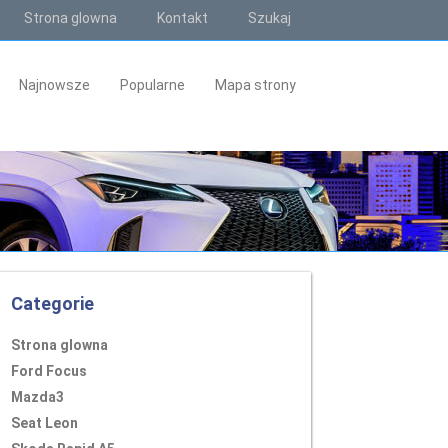
Strona glowna
Kontakt
Szukaj
Najnowsze
Popularne
Mapa strony
Categorie
Strona glowna
Ford Focus
Mazda3
Seat Leon