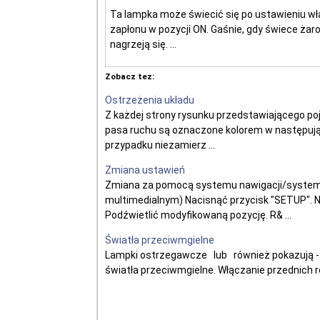
Ta lampka może świecić się po ustawieniu wł
zapłonu w pozycji ON. Gaśnie, gdy świece żar
nagrzeją się. ...
Zobacz tez:
Ostrzeżenia układu
Z każdej strony rysunku przedstawiającego p
pasa ruchu są oznaczone kolorem w następując
przypadku niezamierz ...
Zmiana ustawień
Zmiana za pomocą systemu nawigacji/system
multimedialnym) Nacisnąć przycisk "SETUP". N
Podźwietlić modyfikowaną pozycję. R& ...
Światła przeciwmgielne
Lampki ostrzegawcze lub również pokazują - na
światła przeciwmgielne. Włączanie przednich r