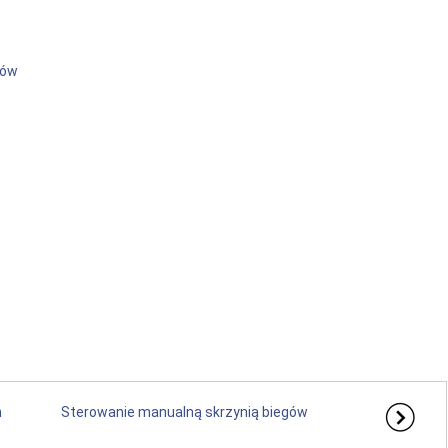
gów
h
Sterowanie manualną skrzynią biegów
...