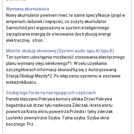
Wymiana akumulatora
Nowy akumulator powinien mieć te same specyfikacje (prąd w
amperach, ładunek i napięcie), co zużyty akumulator.
Samochód jest wyposażony w system inteligentnego
zarządzania energią do sterowania dystrybucją energii
elektrycznej stron ...
Monitor obsługi okresowej (System audio typu A/typu B)
Ten system udostępnia możliwość stosowania elastycznego
planu wymiany oleju silnikowego*1. W celu uzyskania
szczegółowych informacji skonsultuj się z Autoryzowaną
Stacją Obsługi Mazdy*2. Po włączeniu systemu w zestawie
wskaźnik&oacu ...
Szukaj logo Forda na następujących częściach
Panele blaszane Pokrywa komory silnika Drzwi Pokrywa
bagażnika lub drzwi tyłu nadwozia Zderzak i krata wlotu
powietrza Krata wlotu powietrza Przedni i tylny zderzak
Lusterko zewnętrzne Szyba Tylna szyba Szyba okna
bocznego Prz ...