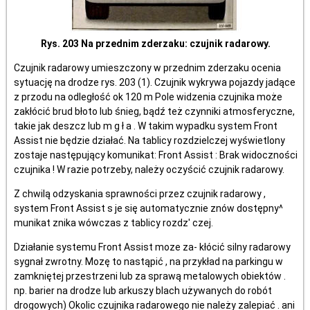
Rys. 203 Na przednim zderzaku: czujnik radarowy.
Czujnik radarowy umieszczony w przednim zderzaku ocenia
sytuację na drodze rys. 203 (1). Czujnik wykrywa pojazdy jadące
z przodu na odległość ok 120 m Pole widzenia czujnika może
zakłócić brud błoto lub śnieg, bądź też czynniki atmosferyczne,
takie jak deszcz lub m g ł a . W takim wypadku system Front
Assist nie będzie działać. Na tablicy rozdzielczej wyświetlony
zostaje następujący komunikat: Front Assist : Brak widoczności
czujnika ! W razie potrzeby, należy oczyścić czujnik radarowy.
Z chwilą odzyskania sprawności przez czujnik radarowy ,
system Front Assist s je się automatycznie znów dostępny^
munikat znika wówczas z tablicy rozdz' czej.
Działanie systemu Front Assist moze za- kłócić silny radarowy
sygnał zwrotny. Mozę to nastąpić , na przykład na parkingu w
zamkniętej przestrzeni lub za sprawą metalowych obiektów .
np. barier na drodze lub arkuszy blach używanych do robót
drogowych) Okolic czujnika radarowego nie należy zalepiać . ani