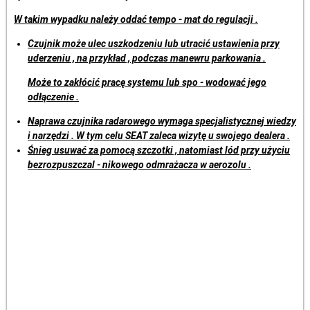
W takim wypadku należy oddać tempo - mat do regulacji .
Czujnik może ulec uszkodzeniu lub utracić ustawienia przy
uderzeniu , na przykład , podczas manewru parkowania .
Może to zakłócić pracę systemu lub spo - wodować jego
odłączenie .
Naprawa czujnika radarowego wymaga specjalistycznej wiedzy
i narzędzi . W tym celu SEAT zaleca wizytę u swojego dealera .
Śnieg usuwać za pomocą szczotki , natomiast lód przy użyciu
bezrozpuszczal - nikowego odmrażacza w aerozolu .