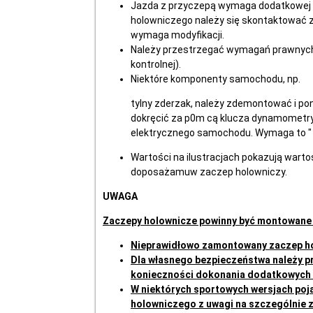
Jazda z przyczepą wymaga dodatkowej
holowniczego należy się skontaktować 
wymaga modyfikacji.
Należy przestrzegać wymagań prawnych 
kontrolnej).
Niektóre komponenty samochodu, np.
tylny zderzak, należy zdemontować i p
dokręcić za p0m cą klucza dynamometryc
elektrycznego samochodu. Wymaga to " s
Wartości na ilustracjach pokazują wart
doposażamuw zaczep holowniczy.
UWAGA
Zaczepy holownicze powinny być montowane 
Nieprawidłowo zamontowany zaczep ho
Dla własnego bezpieczeństwa należy p
konieczności dokonania dodatkowych 
W niektórych sportowych wersjach poj
holowniczego z uwagi na szczególnie 