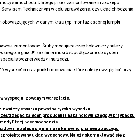
 mocy samochodu. Dlatego przez zamontowaniem zaczepu
z Serwisem Technicznym w celu sprawdzenia, czy układ chłodzenia
obowiązujących w danym kraju (np. montaż osobnej lampki
onownie zamontować. Śruby mocujące czep holowniczy należy
znego, a gnia J!" zasilania musi być podłączone do system
pecjalistycznej wiedzy i narzędzi.
ość wysokości oraz punkt mocowania które należy uwzględnić przy
w wyspecjalizowanym warsztacie.
lowniczy stwarza poważne ryzyko wypadku.
rzestrzegać zaleceń producenta haka holowniczego,w przypadku
modyfikacji w samochodzie.
azdów nie zaleca się montażu konwencjonalnego zaczepu
zaprojektowany układ wydechowy. Należy skontaktować się z