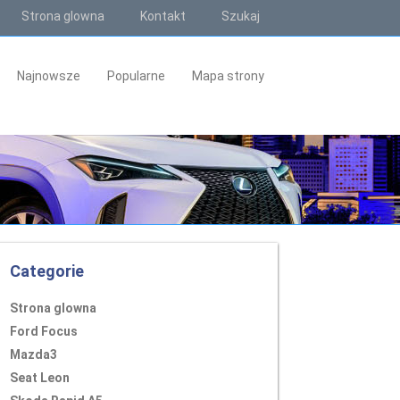
Strona glowna
Kontakt
Szukaj
Najnowsze
Popularne
Mapa strony
Categorie
Strona glowna
Ford Focus
Mazda3
Seat Leon