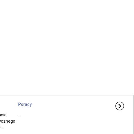
Porady
anie
...
rycznego
...