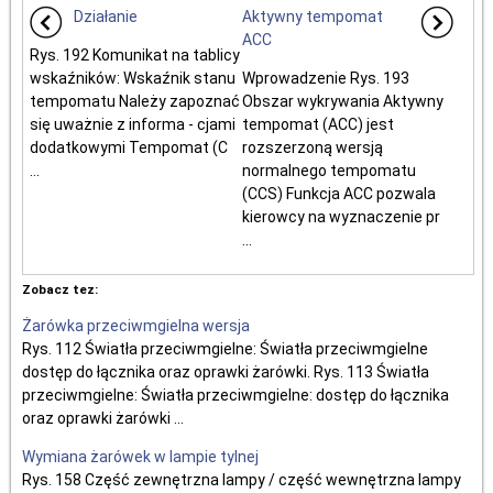
Działanie
Aktywny tempomat
ACC
Rys. 192 Komunikat na tablicy
wskaźników: Wskaźnik stanu
Wprowadzenie Rys. 193
tempomatu Należy zapoznać
Obszar wykrywania Aktywny
się uważnie z informa - cjami
tempomat (ACC) jest
dodatkowymi Tempomat (C
rozszerzoną wersją
...
normalnego tempomatu
(CCS) Funkcja ACC pozwala
kierowcy na wyznaczenie pr
...
Zobacz tez:
Żarówka przeciwmgielna wersja
Rys. 112 Światła przeciwmgielne: Światła przeciwmgielne
dostęp do łącznika oraz oprawki żarówki. Rys. 113 Światła
przeciwmgielne: Światła przeciwmgielne: dostęp do łącznika
oraz oprawki żarówki ...
Wymiana żarówek w lampie tylnej
Rys. 158 Część zewnętrzna lampy / część wewnętrzna lampy