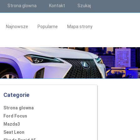
Strona glowna
Kontakt
Szukaj
Najnowsze
Popularne
Mapa strony
Categorie
Strona glowna
Ford Focus
Mazda3
Seat Leon