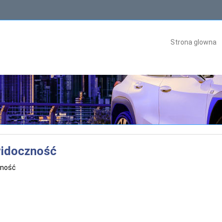
Strona glowna
widoczność
zność