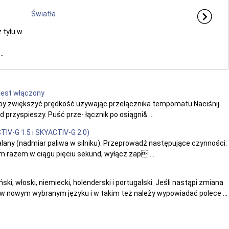
Światła
 tyłu w
...
..
jest włączony
Aby zwiększyć prędkość używając przełącznika tempomatu Naciśnij
przyspieszy. Puść prze- łącznik po osiągni& ...
TIV-G 1.5 i SKYACTIV-G 2.0)
zalany (nadmiar paliwa w silniku). Przeprowadź następujące czynności:
m razem w ciągu pięciu sekund, wyłącz zap ...
ński, włoski, niemiecki, holenderski i portugalski. Jeśli nastąpi zmiana
w nowym wybranym języku i w takim też należy wypowiadać polece ...